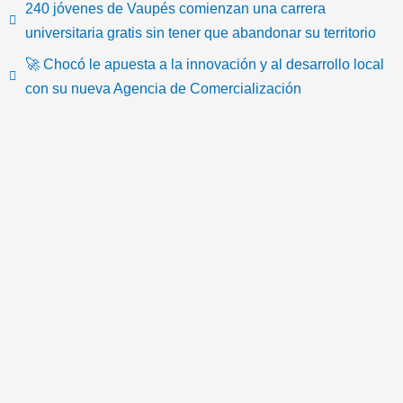
240 jóvenes de Vaupés comienzan una carrera
k
c
i
u
s
o
universitaria gratis sin tener que abandonar su territorio
🚀 Chocó le apuesta a la innovación y al desarrollo local
t
e
t
t
t
n
con su nueva Agencia de Comercialización
o
b
t
u
a
-
k
o
e
b
g
e
o
r
e
r
m
k
a
a
m
i
l