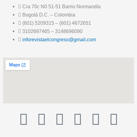
Cra 70c N0 51-51 Barrio Normandía
Bogotá D.C. – Colombia
(601) 5209315 – (601) 4672651
3102697465 – 3148696090
inforevistaelcongreso@gmail.com
T
F
T
Y
I
I
i
a
w
o
n
c