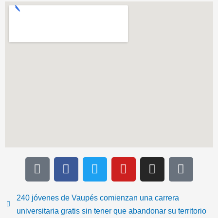
T
F
T
Y
I
I
i
a
w
o
n
c
k
c
i
u
s
o
t
e
t
t
t
n
240 jóvenes de Vaupés comienzan una carrera
o
b
t
u
a
-
universitaria gratis sin tener que abandonar su territorio