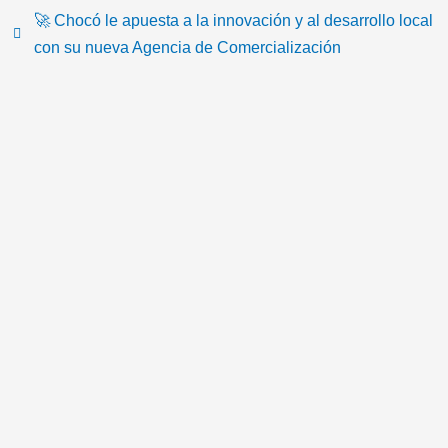
k
o
e
b
g
e
🚀 Chocó le apuesta a la innovación y al desarrollo local
o
r
e
r
m
con su nueva Agencia de Comercialización
k
a
a
m
i
l