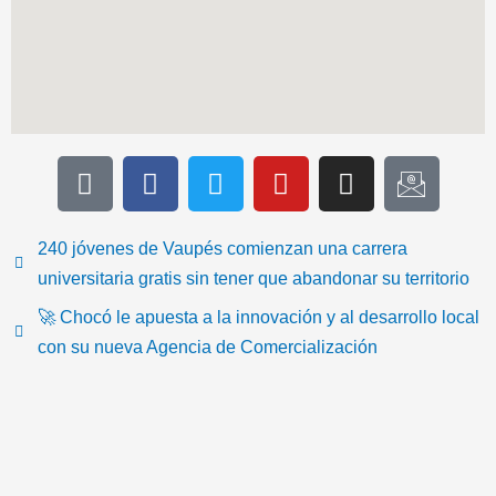
T
F
T
Y
I
I
i
a
w
o
n
c
k
c
i
u
s
o
t
e
t
t
t
n
240 jóvenes de Vaupés comienzan una carrera
o
b
t
u
a
-
universitaria gratis sin tener que abandonar su territorio
k
o
e
b
g
e
🚀 Chocó le apuesta a la innovación y al desarrollo local
o
r
e
r
m
con su nueva Agencia de Comercialización
k
a
a
m
i
l