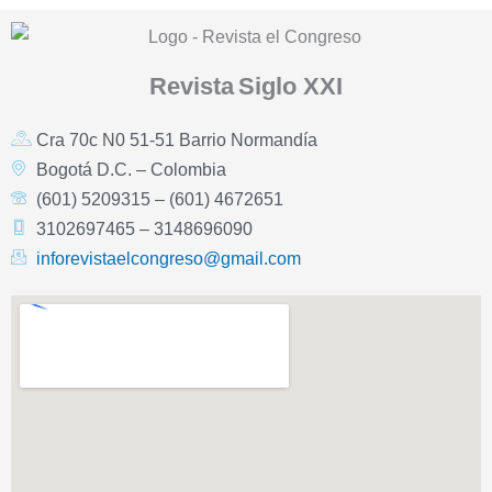
Revista
Siglo XXI
Cra 70c N0 51-51 Barrio Normandía
Bogotá D.C. – Colombia
(601) 5209315 – (601) 4672651
3102697465 – 3148696090
inforevistaelcongreso@gmail.com