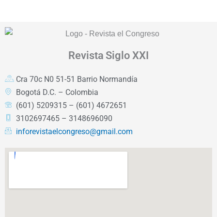
Revista
Siglo XXI
Cra 70c N0 51-51 Barrio Normandía
Bogotá D.C. – Colombia
(601) 5209315 – (601) 4672651
3102697465 – 3148696090
inforevistaelcongreso@gmail.com