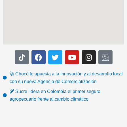
T
F
T
Y
I
I
i
a
w
o
n
c
k
c
i
u
s
o
t
e
t
t
t
n
🚀 Chocó le apuesta a la innovación y al desarrollo local
o
b
t
u
a
-
con su nueva Agencia de Comercialización
k
o
e
b
g
e
🌾 Sucre lidera en Colombia el primer seguro
o
r
e
r
m
agropecuario frente al cambio climático
k
a
a
m
i
l