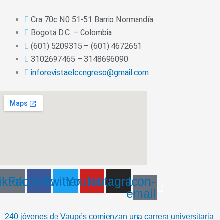
Cra 70c N0 51-51 Barrio Normandía
Bogotá D.C. – Colombia
(601) 5209315 – (601) 4672651
3102697465 – 3148696090
inforevistaelcongreso@gmail.com
iktok
Facebook
Twitter
Youtube
Instagram
Icon-
email
240 jóvenes de Vaupés comienzan una carrera universitaria