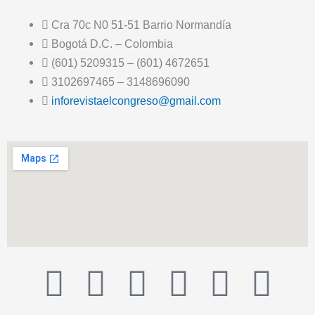
Cra 70c N0 51-51 Barrio Normandía
Bogotá D.C. – Colombia
(601) 5209315 – (601) 4672651
3102697465 – 3148696090
inforevistaelcongreso@gmail.com
T
F
T
Y
I
I