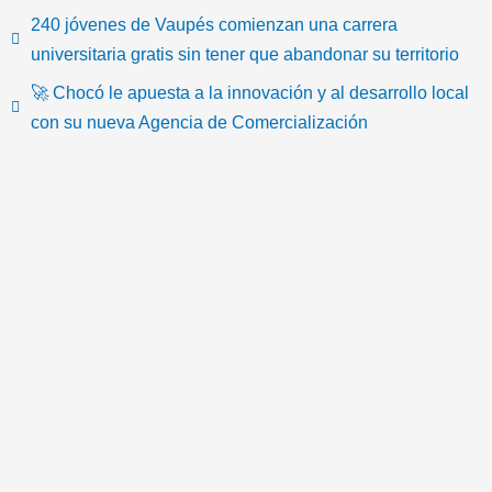
i
a
w
o
n
c
240 jóvenes de Vaupés comienzan una carrera
k
c
i
u
s
o
universitaria gratis sin tener que abandonar su territorio
🚀 Chocó le apuesta a la innovación y al desarrollo local
t
e
t
t
t
n
con su nueva Agencia de Comercialización
o
b
t
u
a
-
k
o
e
b
g
e
o
r
e
r
m
k
a
a
m
i
l