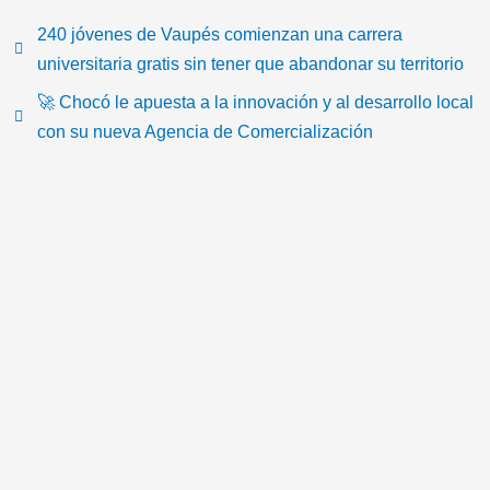
k
c
i
u
s
o
t
e
t
t
t
n
240 jóvenes de Vaupés comienzan una carrera
o
b
t
u
a
-
universitaria gratis sin tener que abandonar su territorio
k
o
e
b
g
e
🚀 Chocó le apuesta a la innovación y al desarrollo local
o
r
e
r
m
con su nueva Agencia de Comercialización
k
a
a
m
i
l