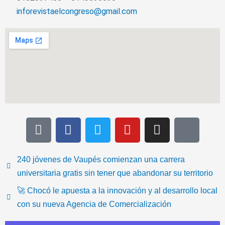
inforevistaelcongreso@gmail.com
T
F
T
Y
I
I
i
a
w
o
n
c
k
c
i
u
s
o
t
e
t
t
t
n
240 jóvenes de Vaupés comienzan una carrera
o
b
t
u
a
-
universitaria gratis sin tener que abandonar su territorio
k
o
e
b
g
e
🚀 Chocó le apuesta a la innovación y al desarrollo local
o
r
e
r
m
con su nueva Agencia de Comercialización
k
a
a
m
i