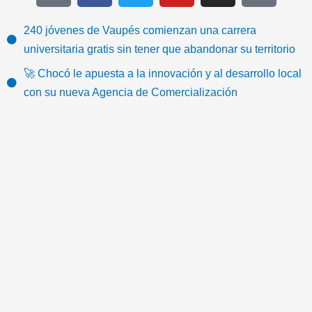
k
c
i
u
s
o
t
e
t
t
t
n
240 jóvenes de Vaupés comienzan una carrera
o
b
t
u
a
-
universitaria gratis sin tener que abandonar su territorio
k
o
e
b
g
e
🚀 Chocó le apuesta a la innovación y al desarrollo local
o
r
e
r
m
con su nueva Agencia de Comercialización
k
a
a
m
i
l