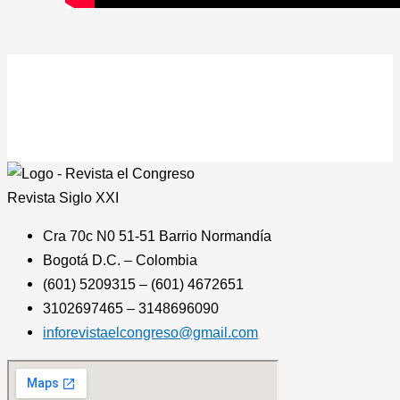
Revista
Siglo XXI
Cra 70c N0 51-51 Barrio Normandía
Bogotá D.C. – Colombia
(601) 5209315 – (601) 4672651
3102697465 – 3148696090
inforevistaelcongreso@gmail.com