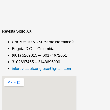
Revista
Siglo XXI
Cra 70c N0 51-51 Barrio Normandía
Bogotá D.C. – Colombia
(601) 5209315 – (601) 4672651
3102697465 – 3148696090
inforevistaelcongreso@gmail.com