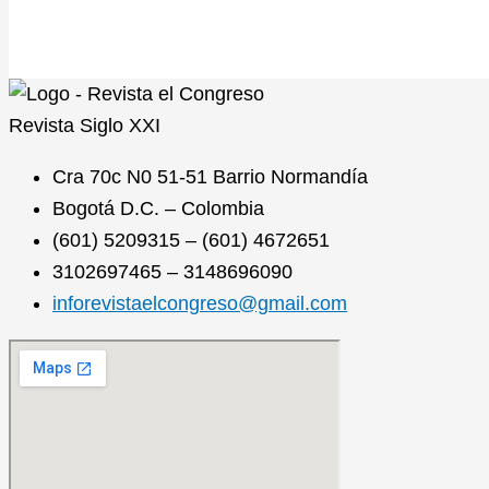
Revista
Siglo XXI
Cra 70c N0 51-51 Barrio Normandía
Bogotá D.C. – Colombia
(601) 5209315 – (601) 4672651
3102697465 – 3148696090
inforevistaelcongreso@gmail.com