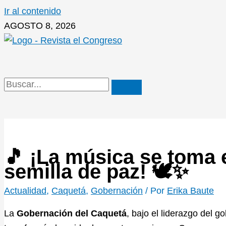
Ir al contenido
AGOSTO 8, 2026
🎵 ¡La música se toma
semilla de paz! 🕊️✨
Actualidad
,
Caquetá
,
Gobernación
/ Por
Erika Baute
La
Gobernación del Caquetá
,
bajo el liderazgo del g