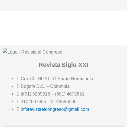
Revista
Siglo XXI
Cra 70c N0 51-51 Barrio Normandía
Bogotá D.C. – Colombia
(601) 5209315 – (601) 4672651
3102697465 – 3148696090
inforevistaelcongreso@gmail.com