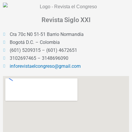
Revista
Siglo XXI
Cra 70c N0 51-51 Barrio Normandía
Bogotá D.C. – Colombia
(601) 5209315 – (601) 4672651
3102697465 – 3148696090
inforevistaelcongreso@gmail.com