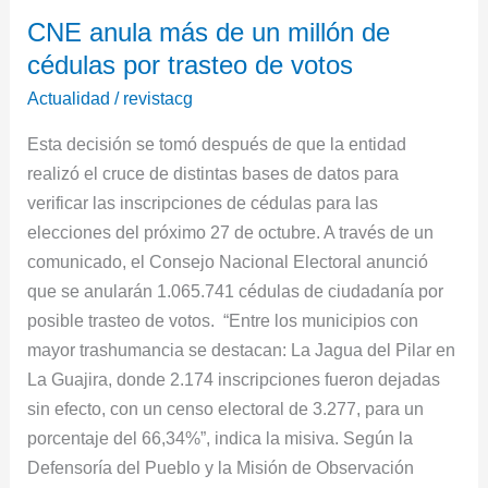
CNE
CNE anula más de un millón de
anula
cédulas por trasteo de votos
más
de
Actualidad
/
revistacg
un
Esta decisión se tomó después de que la entidad
millón
realizó el cruce de distintas bases de datos para
de
verificar las inscripciones de cédulas para las
cédulas
elecciones del próximo 27 de octubre. A través de un
por
comunicado, el Consejo Nacional Electoral anunció
trasteo
que se anularán 1.065.741 cédulas de ciudadanía por
de
posible trasteo de votos. “Entre los municipios con
votos
mayor trashumancia se destacan: La Jagua del Pilar en
La Guajira, donde 2.174 inscripciones fueron dejadas
sin efecto, con un censo electoral de 3.277, para un
porcentaje del 66,34%”, indica la misiva. Según la
Defensoría del Pueblo y la Misión de Observación