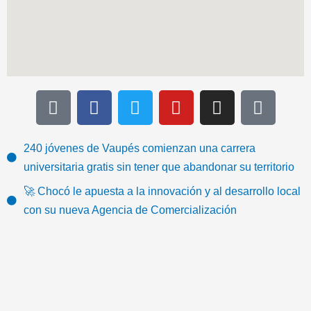
T
F
T
Y
I
I
i
a
w
o
n
c
k
c
i
u
s
o
t
e
t
t
t
n
240 jóvenes de Vaupés comienzan una carrera
o
b
t
u
a
-
universitaria gratis sin tener que abandonar su territorio
k
o
e
b
g
e
🚀 Chocó le apuesta a la innovación y al desarrollo local
o
r
e
r
m
con su nueva Agencia de Comercialización
k
a
a
m
i
l