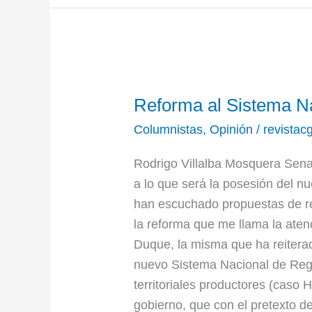
Reforma
Reforma al Sistema N
al
Sistema
Columnistas
,
Opinión
/
revistac
Nacional
Rodrigo Villalba Mosquera Senad
de
a lo que será la posesión del n
Regalías
han escuchado propuestas de re
la reforma que me llama la aten
Duque, la misma que ha reitera
nuevo Sistema Nacional de Regalí
territoriales productores (caso H
gobierno, que con el pretexto de