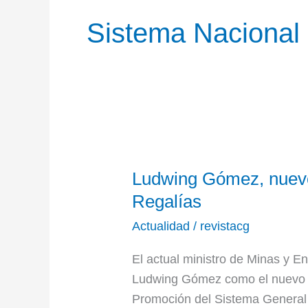
Sistema Nacional
Ludwing
Ludwing Gómez, nuevo
Gómez,
nuevo
Regalías
Director
Actualidad
/
revistacg
Nacional
de
El actual ministro de Minas y E
Regalías
Ludwing Gómez como el nuevo e
Promoción del Sistema General