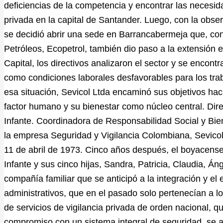
deficiencias de la competencia y encontrar las necesida
privada en la capital de Santander. Luego, con la obser
se decidió abrir una sede en Barrancabermeja que, c
Petróleos, Ecopetrol, también dio paso a la extensión e
Capital, los directivos analizaron el sector y se enco
como condiciones laborales desfavorables para los tra
esa situación, Sevicol Ltda encaminó sus objetivos haci
factor humano y su bienestar como núcleo central. Dir
Infante. Coordinadora de Responsabilidad Social y Bi
la empresa Seguridad y Vigilancia Colombiana, Sevico
11 de abril de 1973. Cinco años después, el boyacense
Infante y sus cinco hijas, Sandra, Patricia, Claudia, Á
compañía familiar que se anticipó a la integración y el
administrativos, que en el pasado solo pertenecían a 
de servicios de vigilancia privada de orden nacional, q
compromiso con un sistema integral de seguridad, se 