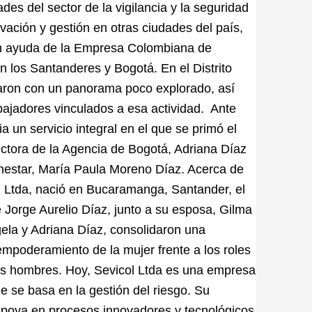
des del sector de la vigilancia y la seguridad
vación y gestión en otras ciudades del país,
on ayuda de la Empresa Colombiana de
n los Santanderes y Bogotá. En el Distrito
ntraron con un panorama poco explorado, así
bajadores vinculados a esa actividad. Ante
a un servicio integral en el que se primó el
ectora de la Agencia de Bogotá, Adriana Díaz
enestar, María Paula Moreno Díaz. Acerca de
l Ltda, nació en Bucaramanga, Santander, el
 Jorge Aurelio Díaz, junto a su esposa, Gilma
ngela y Adriana Díaz, consolidaron una
 empoderamiento de la mujer frente a los roles
los hombres. Hoy, Sevicol Ltda es una empresa
ue se basa en la gestión del riesgo. Su
apoya en procesos innovadores y tecnológicos