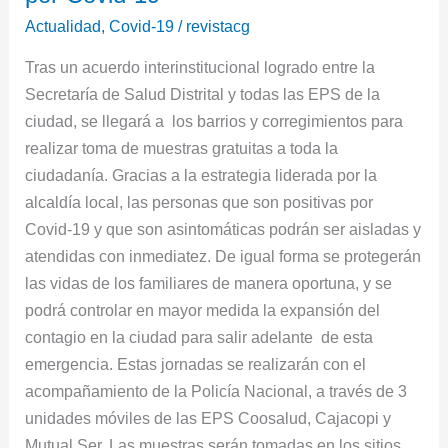
inicia
Actualidad
,
Covid-19
/
revistacg
búsqueda
Tras un acuerdo interinstitucional logrado entre la
de
Secretaría de Salud Distrital y todas las EPS de la
casos
ciudad, se llegará a los barrios y corregimientos para
asintomáticos
realizar toma de muestras gratuitas a toda la
por
ciudadanía. Gracias a la estrategia liderada por la
Covid-
alcaldía local, las personas que son positivas por
19
Covid-19 y que son asintomáticas podrán ser aisladas y
atendidas con inmediatez. De igual forma se protegerán
las vidas de los familiares de manera oportuna, y se
podrá controlar en mayor medida la expansión del
contagio en la ciudad para salir adelante de esta
emergencia. Estas jornadas se realizarán con el
acompañamiento de la Policía Nacional, a través de 3
unidades móviles de las EPS Coosalud, Cajacopi y
Mutual Ser. Las muestras serán tomadas en los sitios