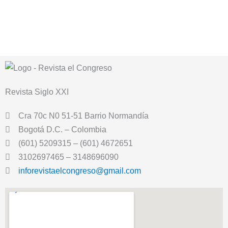
Revista
Siglo XXI
Cra 70c N0 51-51 Barrio Normandía
Bogotá D.C. – Colombia
(601) 5209315 – (601) 4672651
3102697465 – 3148696090
inforevistaelcongreso@gmail.com