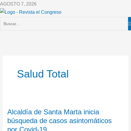
Ir
AGOSTO 7, 2026
al
contenido
Salud Total
Alcaldía
Alcaldía de Santa Marta inicia
de
búsqueda de casos asintomáticos
Santa
Marta
por Covid-19