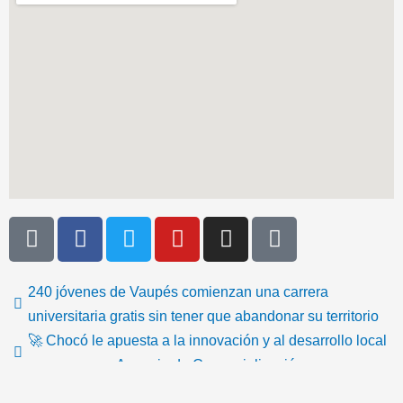
T
F
T
Y
I
I
i
a
w
o
n
c
k
c
i
u
s
o
t
e
t
t
t
n
240 jóvenes de Vaupés comienzan una carrera
o
b
t
u
a
-
universitaria gratis sin tener que abandonar su territorio
k
o
e
b
g
e
🚀 Chocó le apuesta a la innovación y al desarrollo local
o
r
e
r
m
con su nueva Agencia de Comercialización
k
a
a