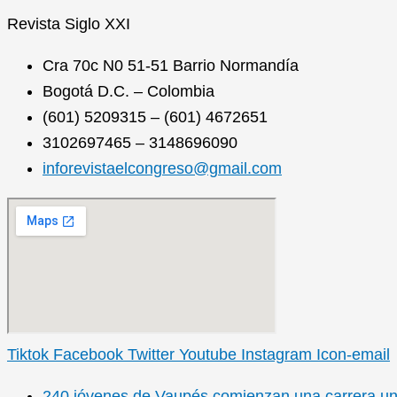
Revista
Siglo XXI
Cra 70c N0 51-51 Barrio Normandía
Bogotá D.C. – Colombia
(601) 5209315 – (601) 4672651
3102697465 – 3148696090
inforevistaelcongreso@gmail.com
Tiktok
Facebook
Twitter
Youtube
Instagram
Icon-email
240 jóvenes de Vaupés comienzan una carrera unive