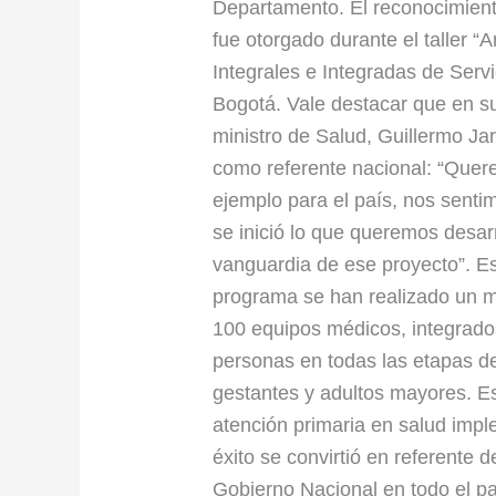
programa
Departamento. El reconocimient
Médico
fue otorgado durante el taller “
en
Integrales e Integradas de Serv
tu
Bogotá. Vale destacar que en su
Casa
ministro de Salud, Guillermo Ja
en
como referente nacional: “Quer
el
ejemplo para el país, nos sent
Magdalena
se inició lo que queremos desarr
vanguardia de ese proyecto”. E
programa se han realizado un mi
100 equipos médicos, integrado
personas en todas las etapas del
gestantes y adultos mayores. Es
atención primaria en salud imp
éxito se convirtió en referente 
Gobierno Nacional en todo el p