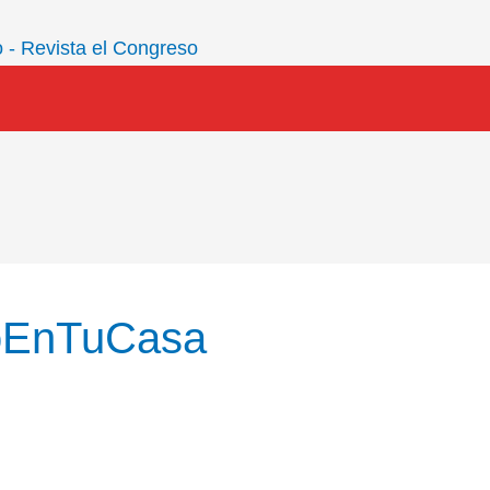
oEnTuCasa