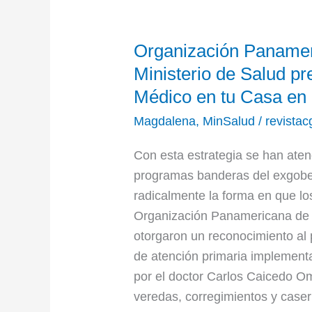
Organización
Organización Panameri
Panamericana
de
Ministerio de Salud pr
la
Médico en tu Casa en
Salud
Magdalena
,
MinSalud
/
revistac
y
el
Con esta estrategia se han aten
Ministerio
programas banderas del exgobe
de
radicalmente la forma en que l
Salud
Organización Panamericana de l
premia
otorgaron un reconocimiento al
el
de atención primaria implement
éxito
por el doctor Carlos Caicedo Om
del
veredas, corregimientos y caser