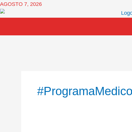
Ir
AGOSTO 7, 2026
al
contenido
#ProgramaMedic