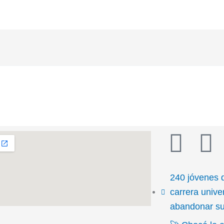
T
F
i
a
240 jóvenes 
k
c
carrera univer
abandonar su 
t
e