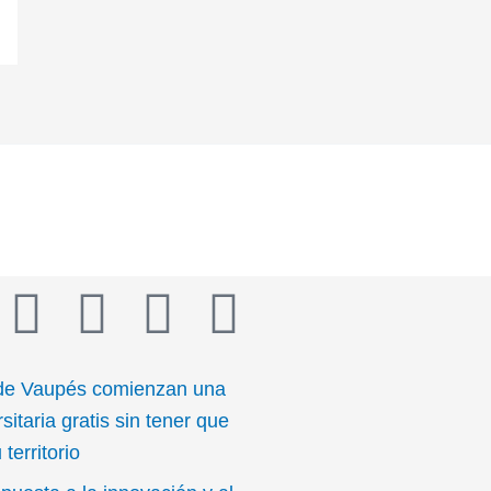
T
Y
I
I
w
o
n
c
de Vaupés comienzan una
i
u
s
o
sitaria gratis sin tener que
territorio
t
t
t
n