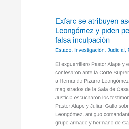
Exfarc
Exfarc se atribuyen a
se
atribuyen
Leongómez y piden pe
asesinato
falsa inculpación
de
Estado
,
Investigación
,
Judicial
,
Hernando
Pizarro
El exguerrillero Pastor Alape y
Leongómez
confesaron ante la Corte Supre
y
a Hernando Pizarro Leongómez.
piden
magistrados de la Sala de Casa
perdón
Justicia escucharon los testimo
a
Pastor Alape y Julián Gallo sob
exagente
Leongómez, antiguo comandante
Sastoque
grupo armado y hermano de Carl