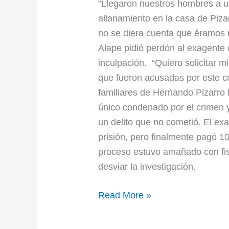
por
“Llegaron nuestros hombres a u
falsa
allanamiento en la casa de Piza
inculpación
no se diera cuenta que éramos 
Alape pidió perdón al exagente 
inculpación. “Quiero solicitar m
que fueron acusadas por este c
familiares de Hernando Pizarro
único condenado por el crimen 
un delito que no cometió. El e
prisión, pero finalmente pagó 1
proceso estuvo amañado con fisc
desviar la investigación.
Read More »