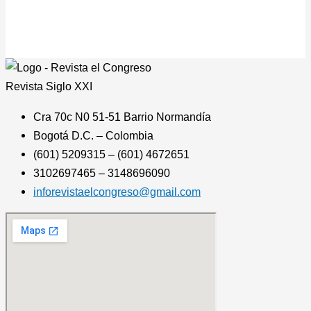
Revista
Siglo XXI
Cra 70c N0 51-51 Barrio Normandía
Bogotá D.C. – Colombia
(601) 5209315 – (601) 4672651
3102697465 – 3148696090
inforevistaelcongreso@gmail.com