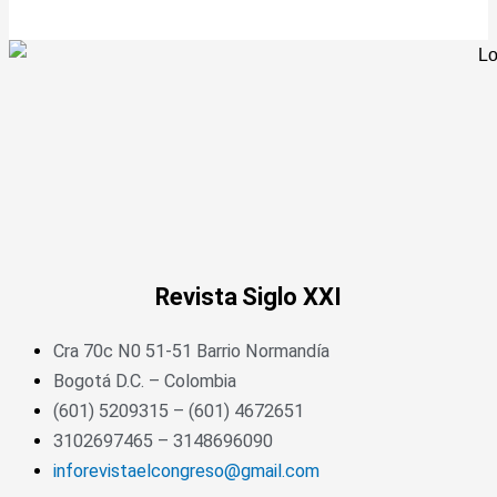
Revista
Siglo XXI
Cra 70c N0 51-51 Barrio Normandía
Bogotá D.C. – Colombia
(601) 5209315 – (601) 4672651
3102697465 – 3148696090
inforevistaelcongreso@gmail.com