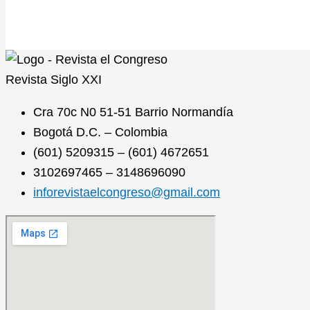
Revista
Siglo XXI
Cra 70c N0 51-51 Barrio Normandía
Bogotá D.C. – Colombia
(601) 5209315 – (601) 4672651
3102697465 – 3148696090
inforevistaelcongreso@gmail.com