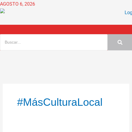
Ir
AGOSTO 6, 2026
al
contenido
#MásCulturaLocal