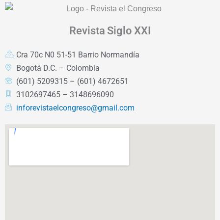
Revista
Siglo XXI
Cra 70c N0 51-51 Barrio Normandía
Bogotá D.C. – Colombia
(601) 5209315 – (601) 4672651
3102697465 – 3148696090
inforevistaelcongreso@gmail.com