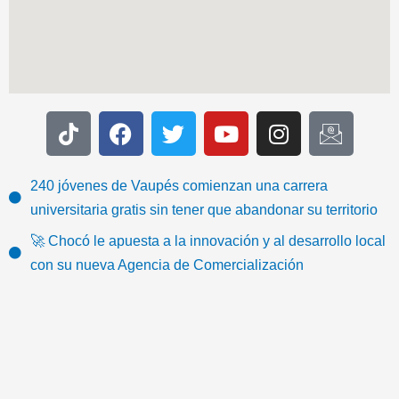
T
F
T
Y
I
I
i
a
w
o
n
c
k
c
i
u
s
o
t
e
t
t
t
n
240 jóvenes de Vaupés comienzan una carrera
o
b
t
u
a
-
universitaria gratis sin tener que abandonar su territorio
k
o
e
b
g
e
🚀 Chocó le apuesta a la innovación y al desarrollo local
o
r
e
r
m
con su nueva Agencia de Comercialización
k
a
a
m
i
l