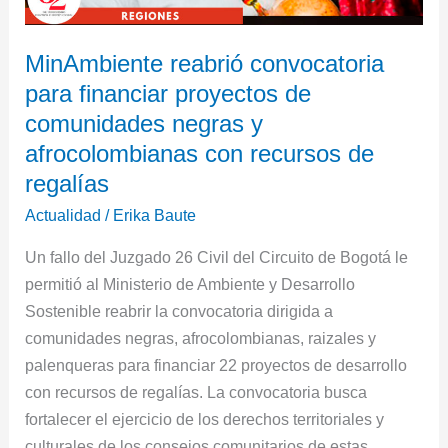
con
recursos
de
MinAmbiente reabrió convocatoria
regalías
para financiar proyectos de
comunidades negras y
afrocolombianas con recursos de
regalías
Actualidad
/
Erika Baute
Un fallo del Juzgado 26 Civil del Circuito de Bogotá le
permitió al Ministerio de Ambiente y Desarrollo
Sostenible reabrir la convocatoria dirigida a
comunidades negras, afrocolombianas, raizales y
palenqueras para financiar 22 proyectos de desarrollo
con recursos de regalías. La convocatoria busca
fortalecer el ejercicio de los derechos territoriales y
culturales de los consejos comunitarios de estas