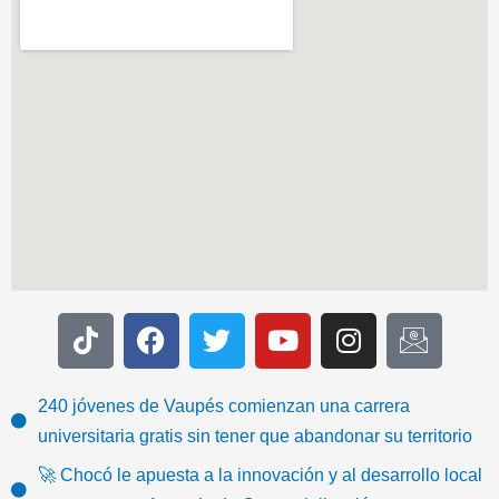
T
F
T
Y
I
I
i
a
w
o
n
c
k
c
i
u
s
o
t
e
t
t
t
n
240 jóvenes de Vaupés comienzan una carrera
o
b
t
u
a
-
universitaria gratis sin tener que abandonar su territorio
k
o
e
b
g
e
🚀 Chocó le apuesta a la innovación y al desarrollo local
o
r
e
r
m