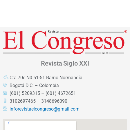
Revista
Siglo XXI
Cra 70c N0 51-51 Barrio Normandía
Bogotá D.C. – Colombia
(601) 5209315 – (601) 4672651
3102697465 – 3148696090
inforevistaelcongreso@gmail.com