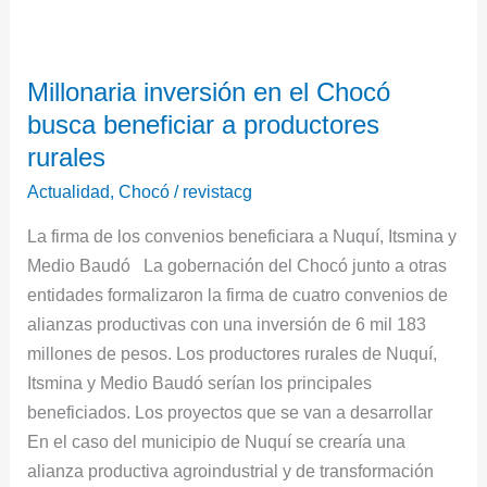
Millonaria
inversión
Millonaria inversión en el Chocó
en
busca beneficiar a productores
el
Chocó
rurales
busca
Actualidad
,
Chocó
/
revistacg
beneficiar
La firma de los convenios beneficiara a Nuquí, Itsmina y
a
Medio Baudó La gobernación del Chocó junto a otras
productores
entidades formalizaron la firma de cuatro convenios de
rurales
alianzas productivas con una inversión de 6 mil 183
millones de pesos. Los productores rurales de Nuquí,
Itsmina y Medio Baudó serían los principales
beneficiados. Los proyectos que se van a desarrollar
En el caso del municipio de Nuquí se crearía una
alianza productiva agroindustrial y de transformación