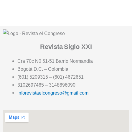
Revista
Siglo XXI
Cra 70c N0 51-51 Barrio Normandía
Bogotá D.C. – Colombia
(601) 5209315 – (601) 4672651
3102697465 – 3148696090
inforevistaelcongreso@gmail.com