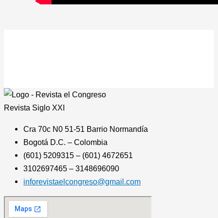
Revista
Siglo XXI
Cra 70c N0 51-51 Barrio Normandía
Bogotá D.C. – Colombia
(601) 5209315 – (601) 4672651
3102697465 – 3148696090
inforevistaelcongreso@gmail.com