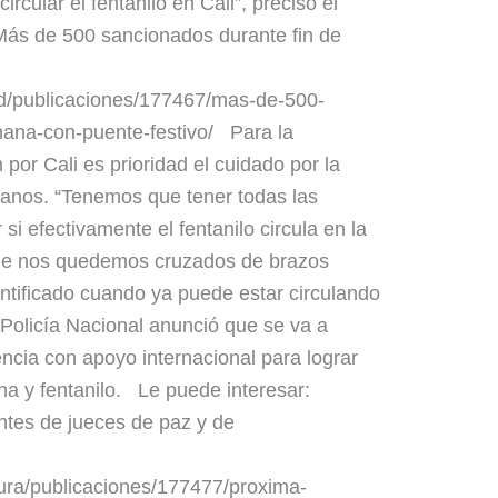
ircular el fentanilo en Cali”, precisó el
ás de 500 sancionados durante fin de
dad/publicaciones/177467/mas-de-500-
ana-con-puente-festivo/ Para la
por Cali es prioridad el cuidado por la
adanos. “Tenemos que tener todas las
i efectivamente el fentanilo circula en la
que nos quedemos cruzados de brazos
entificado cuando ya puede estar circulando
 Policía Nacional anunció que se va a
gencia con apoyo internacional para lograr
a y fentanilo. Le puede interesar:
ntes de jueces de paz y de
tura/publicaciones/177477/proxima-