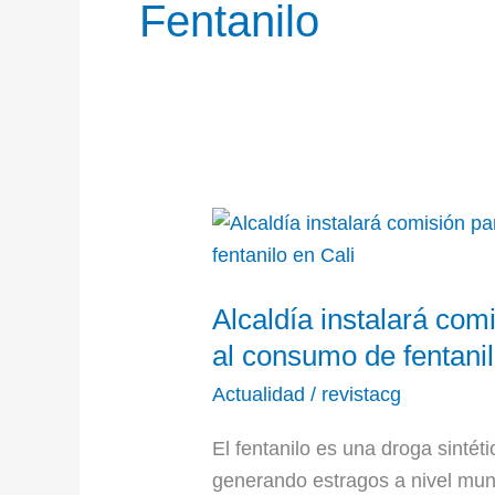
Fentanilo
Alcaldía
instalará
comisión
Alcaldía instalará com
para
hacer
al consumo de fentanil
seguimiento
Actualidad
/
revistacg
al
consumo
El fentanilo es una droga sintét
de
generando estragos a nivel mun