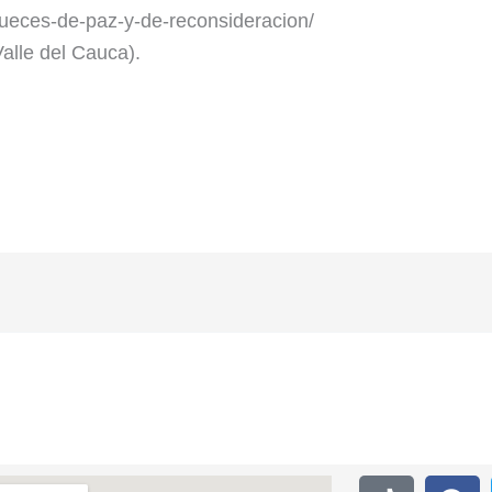
jueces-de-paz-y-de-reconsideracion/
Valle del Cauca).
T
F