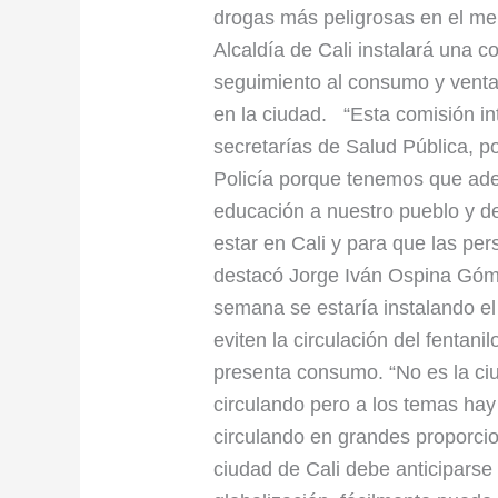
fentanilo
drogas más peligrosas en el merc
en
Alcaldía de Cali instalará una co
Cali
seguimiento al consumo y venta
en la ciudad. “Esta comisión int
secretarías de Salud Pública, po
Policía porque tenemos que ade
educación a nuestro pueblo y de
estar en Cali y para que las per
destacó Jorge Iván Ospina Gómez
semana se estaría instalando el
eviten la circulación del fentani
presenta consumo. “No es la c
circulando pero a los temas hay
circulando en grandes proporci
ciudad de Cali debe anticipars