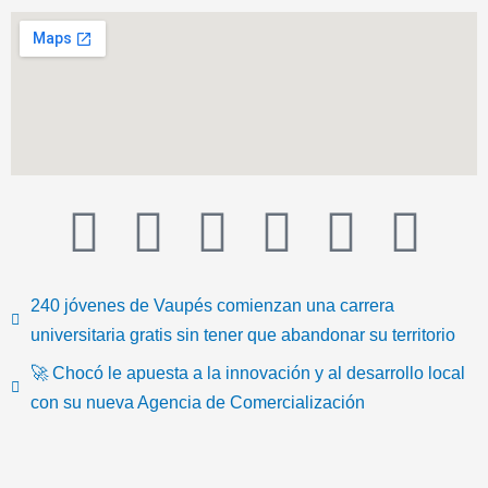
T
F
T
Y
I
I
i
a
w
o
n
c
240 jóvenes de Vaupés comienzan una carrera
k
c
i
u
s
o
universitaria gratis sin tener que abandonar su territorio
🚀 Chocó le apuesta a la innovación y al desarrollo local
t
e
t
t
t
n
con su nueva Agencia de Comercialización
o
b
t
u
a
-