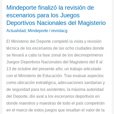
Mindeporte
Mindeporte finalizó la revisión de
finalizó
escenarios para los Juegos
la
revisión
Deportivos Nacionales del Magisterio
de
Actualidad
,
Mindeporte
/
revistacg
escenarios
El Ministerio del Deporte completó la visita y revisión
para
técnica de los escenarios de las ocho ciudades donde
los
se llevará a cabo la fase zonal de los decimoprimeros
Juegos
Juegos Deportivos Nacionales del Magisterio del 8 al
Deportivos
13 de octubre del presente año; un trabajo articulado
Nacionales
con el Ministerio de Educación. Tras evaluar aspectos
del
como ubicación estratégica, adecuaciones sanitarias y
Magisterio
de seguridad para los asistentes, la máxima autoridad
del Deporte, dio aval a los escenarios deportivos en
donde maestros y maestras de todo el país competirán
en el marco de estos juegos que resaltan el valor de la