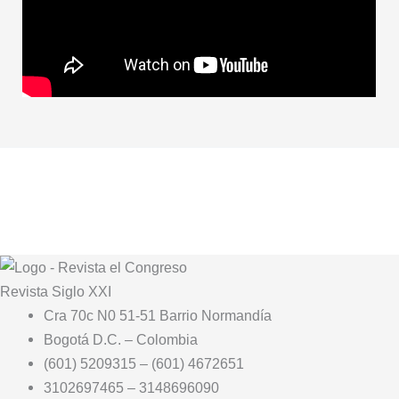
Revista
Siglo XXI
Cra 70c N0 51-51 Barrio Normandía
Bogotá D.C. – Colombia
(601) 5209315 – (601) 4672651
3102697465 – 3148696090