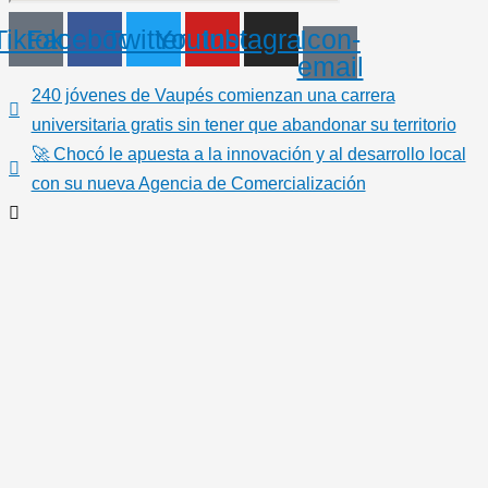
Tiktok
Facebook
Twitter
Youtube
Instagram
Icon-
email
240 jóvenes de Vaupés comienzan una carrera
universitaria gratis sin tener que abandonar su territorio
🚀 Chocó le apuesta a la innovación y al desarrollo local
con su nueva Agencia de Comercialización