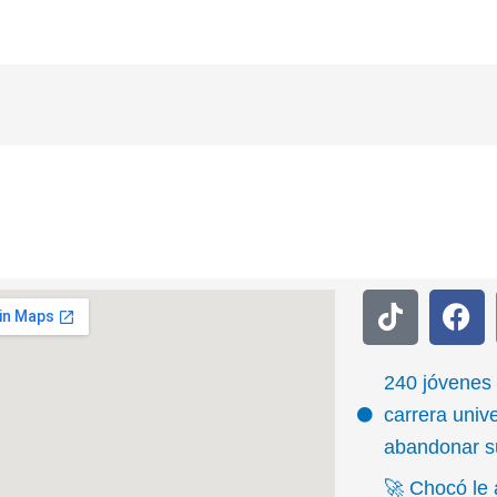
T
F
i
a
k
c
t
e
240 jóvenes
o
b
carrera unive
k
o
abandonar su
o
🚀 Chocó le 
k