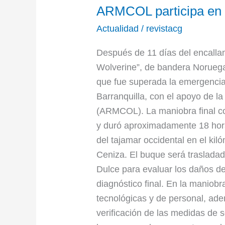
ARMCOL participa en 
participa
en
Actualidad
/
revistacg
rescate
Después de 11 días del encalla
de
Wolverine”, de bandera Noruega
Buque
que fue superada la emergencia
noruego
Barranquilla, con el apoyo de 
(ARMCOL). La maniobra final c
y duró aproximadamente 18 hora
del tajamar occidental en el kil
Ceniza. El buque será traslada
Dulce para evaluar los daños d
diagnóstico final. En la maniob
tecnológicas y de personal, ad
verificación de las medidas de 