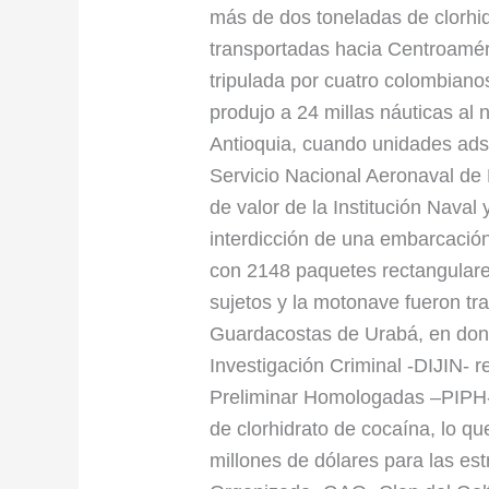
en
más de dos toneladas de clorhid
aguas
transportadas hacia Centroamér
del
tripulada por cuatro colombiano
Golfo
produjo a 24 millas náuticas al
de
Antioquia, cuando unidades ads
Urabá
Servicio Nacional Aeronaval d
de valor de la Institución Naval 
interdicción de una embarcación
con 2148 paquetes rectangulares 
sujetos y la motonave fueron tr
Guardacostas de Urabá, en dond
Investigación Criminal -DIJIN- r
Preliminar Homologadas –PIPH-,
de clorhidrato de cocaína, lo q
millones de dólares para las es