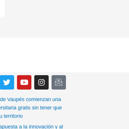
T
Y
I
I
w
o
n
c
i
u
s
o
t
t
t
n
 de Vaupés comienzan una
t
u
a
-
rsitaria gratis sin tener que
e
b
g
e
 territorio
r
e
r
m
apuesta a la innovación y al
a
a