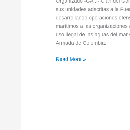
Organizado -GAO- Clan del Golf
sus unidades adscritas a la Fue
desarrollando operaciones ofens
marítimos a las organizaciones 
uso ilegal de las aguas del ma
Armada de Colombia.
Read More »
ARMCOL