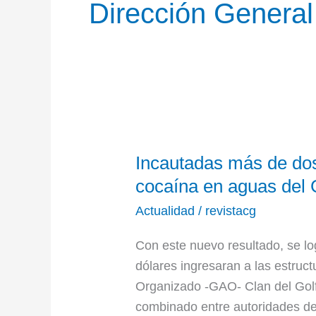
Dirección General
Incautadas
Incautadas más de dos
más
de
cocaína en aguas del 
dos
Actualidad
/
revistacg
toneladas
de
Con este nuevo resultado, se lo
clorhidrato
dólares ingresaran a las estruc
de
Organizado -GAO- Clan del Golf
cocaína
combinado entre autoridades de