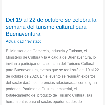
Del
19
Del 19 al 22 de octubre se celebra la
al
semana del turismo cultural para
22
de
Buenaventura
octubre
Actualidad
/
revistacg
se
El Ministerio de Comercio, Industria y Turismo, el
celebra
Ministerio de Cultura y la Alcaldía de Buenaventura, lo
la
invitan a participar de la semana del Turismo Cultural
semana
para Buenaventura, evento que se realizará del 19 al 22
del
de octubre de 2020. En el evento se reunirán expertos
turismo
del sector darán conferencias relacionadas con el gran
cultural
poder del Patrimonio Cultural Inmaterial, el
para
fortalecimiento del producto de Turismo Cultural, las
Buenaventura
herramientas para el sector, oportunidades de