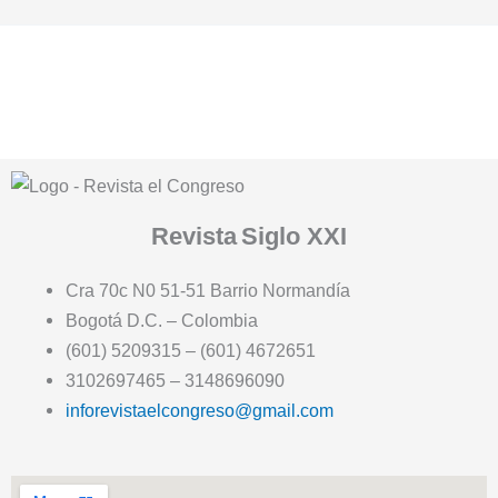
Revista
Siglo XXI
Cra 70c N0 51-51 Barrio Normandía
Bogotá D.C. – Colombia
(601) 5209315 – (601) 4672651
3102697465 – 3148696090
inforevistaelcongreso@gmail.com