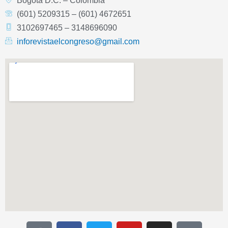
Bogotá D.C. – Colombia
(601) 5209315 – (601) 4672651
3102697465 – 3148696090
inforevistaelcongreso@gmail.com
T
F
T
Y
I
I