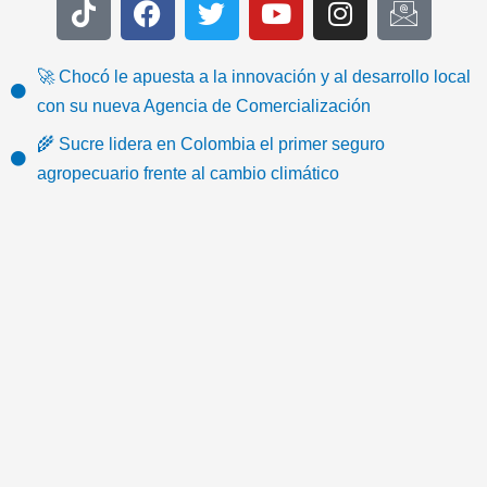
i
a
w
o
n
c
k
c
i
u
s
o
t
e
t
t
t
n
🚀 Chocó le apuesta a la innovación y al desarrollo local
o
b
t
u
a
-
con su nueva Agencia de Comercialización
k
o
e
b
g
e
🌾 Sucre lidera en Colombia el primer seguro
o
r
e
r
m
agropecuario frente al cambio climático
k
a
a
m
i
l