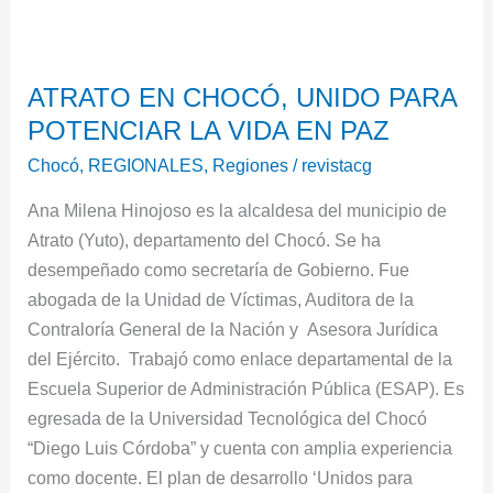
ATRATO
ATRATO EN CHOCÓ, UNIDO PARA
EN
POTENCIAR LA VIDA EN PAZ
CHOCÓ,
UNIDO
Chocó
,
REGIONALES
,
Regiones
/
revistacg
PARA
Ana Milena Hinojoso es la alcaldesa del municipio de
POTENCIAR
Atrato (Yuto), departamento del Chocó. Se ha
LA
desempeñado como secretaría de Gobierno. Fue
VIDA
abogada de la Unidad de Víctimas, Auditora de la
EN
Contraloría General de la Nación y Asesora Jurídica
PAZ
del Ejército. Trabajó como enlace departamental de la
Escuela Superior de Administración Pública (ESAP). Es
egresada de la Universidad Tecnológica del Chocó
“Diego Luis Córdoba” y cuenta con amplia experiencia
como docente. El plan de desarrollo ‘Unidos para