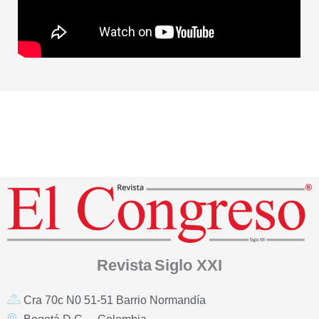
Revista
Siglo XXI
Cra 70c N0 51-51 Barrio Normandía