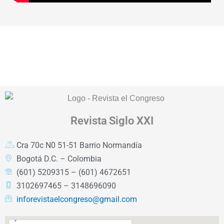
Revista
Siglo XXI
Cra 70c N0 51-51 Barrio Normandía
Bogotá D.C. – Colombia
(601) 5209315 – (601) 4672651
3102697465 – 3148696090
inforevistaelcongreso@gmail.com