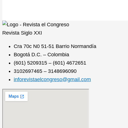
Revista
Siglo XXI
Cra 70c N0 51-51 Barrio Normandía
Bogotá D.C. – Colombia
(601) 5209315 – (601) 4672651
3102697465 – 3148696090
inforevistaelcongreso@gmail.com