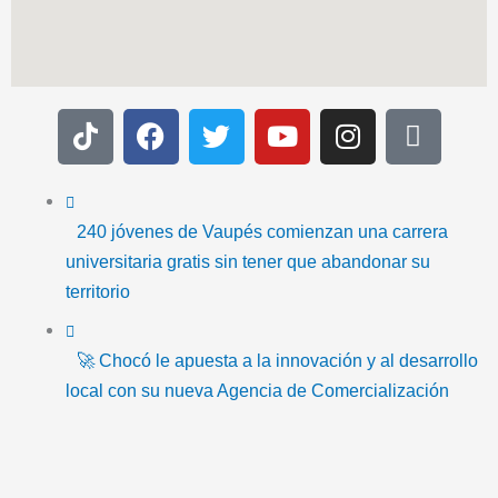
T
F
T
Y
I
I
i
a
w
o
n
c
k
c
i
u
s
o
t
e
t
t
t
n
o
b
t
u
a
-
240 jóvenes de Vaupés comienzan una carrera
k
o
e
b
g
e
universitaria gratis sin tener que abandonar su
o
r
e
r
m
territorio
k
a
a
m
i
🚀 Chocó le apuesta a la innovación y al desarrollo
l
local con su nueva Agencia de Comercialización