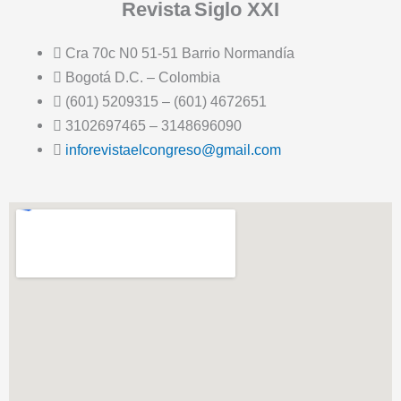
Revista
Siglo XXI
Cra 70c N0 51-51 Barrio Normandía
Bogotá D.C. – Colombia
(601) 5209315 – (601) 4672651
3102697465 – 3148696090
inforevistaelcongreso@gmail.com