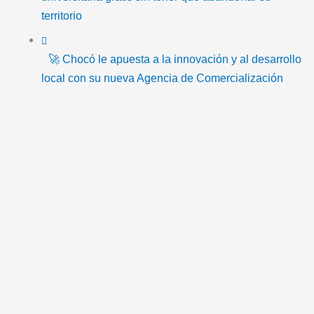
o
r
e
r
m
territorio
k
a
a
m
i
🚀 Chocó le apuesta a la innovación y al desarrollo
l
local con su nueva Agencia de Comercialización