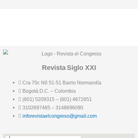
Revista
Siglo XXI
Cra 70c N0 51-51 Barrio Normandía
Bogotá D.C. – Colombia
(601) 5209315 – (601) 4672651
3102697465 – 3148696090
inforevistaelcongreso@gmail.com