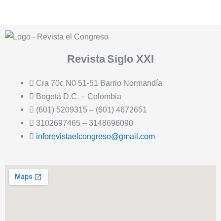
Revista
Siglo XXI
Cra 70c N0 51-51 Barrio Normandía
Bogotá D.C. – Colombia
(601) 5209315 – (601) 4672651
3102697465 – 3148696090
inforevistaelcongreso@gmail.com