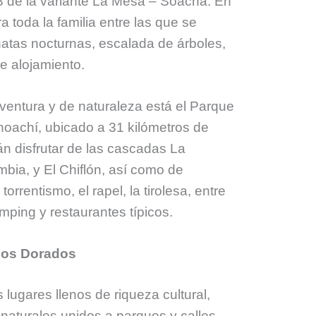
 8 de la variante La Mesa – Soacha. En
a toda la familia entre las que se
atas nocturnas, escalada de árboles,
de alojamiento.
ventura y de naturaleza está el Parque
hoachí, ubicado a 31 kilómetros de
n disfrutar de las cascadas La
mbia, y El Chiflón, así como de
rrentismo, el rapel, la tirolesa, entre
ping y restaurantes típicos.
los Dorados
lugares llenos de riqueza cultural,
 naturales unidos a parques y calles