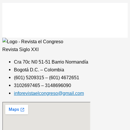
Revista
Siglo XXI
Cra 70c N0 51-51 Barrio Normandía
Bogotá D.C. – Colombia
(601) 5209315 – (601) 4672651
3102697465 – 3148696090
inforevistaelcongreso@gmail.com