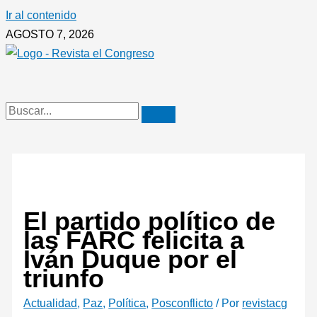
Ir al contenido
AGOSTO 7, 2026
El partido político de
las FARC felicita a
Iván Duque por el
triunfo
Actualidad
,
Paz
,
Política
,
Posconflicto
/ Por
revistacg