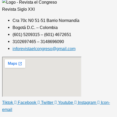
Revista
Siglo XXI
Cra 70c N0 51-51 Barrio Normandía
Bogotá D.C. – Colombia
(601) 5209315 – (601) 4672651
3102697465 – 3148696090
inforevistaelcongreso@gmail.com
Tiktok
Facebook
Twitter
Youtube
Instagram
Icon-
email