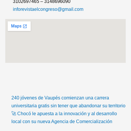
3102697465 – 3148696090
inforevistaelcongreso@gmail.com
T
F
T
Y
I
I
i
a
w
o
n
c
240 jóvenes de Vaupés comienzan una carrera
k
c
i
u
s
o
universitaria gratis sin tener que abandonar su territorio
🚀 Chocó le apuesta a la innovación y al desarrollo
t
e
t
t
t
n
local con su nueva Agencia de Comercialización