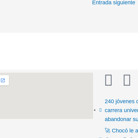
Entrada siguiente
T
F
i
a
240 jóvenes 
k
c
carrera univer
abandonar su 
t
e
🚀 Chocó le a