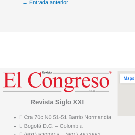
←
Entrada anterior
Revista
Siglo XXI
Cra 70c N0 51-51 Barrio Normandía
Bogotá D.C. – Colombia
(601) 5209315 – (601) 4672651