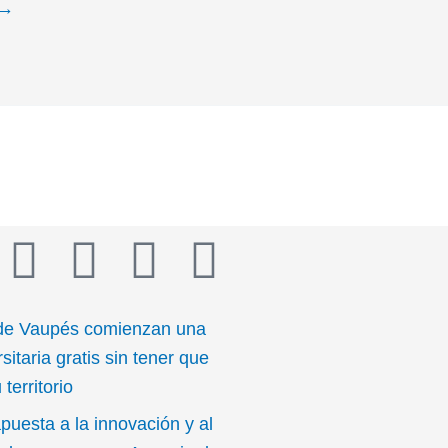
→
T
Y
I
I
w
o
n
c
de Vaupés comienzan una
i
u
s
o
sitaria gratis sin tener que
territorio
t
t
t
n
puesta a la innovación y al