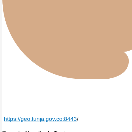
https://geo.tunja.gov.co:8443
/