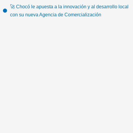
k
o
e
b
g
e
🚀 Chocó le apuesta a la innovación y al desarrollo local
o
r
e
r
m
con su nueva Agencia de Comercialización
k
a
a
m
i
l