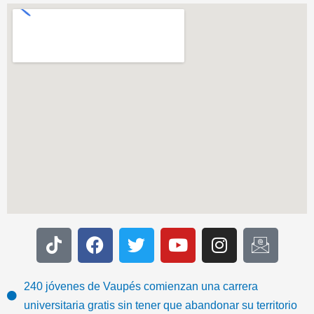
T
F
T
Y
I
I
i
a
w
o
n
c
k
c
i
u
s
o
t
e
t
t
t
n
240 jóvenes de Vaupés comienzan una carrera
o
b
t
u
a
-
universitaria gratis sin tener que abandonar su territorio