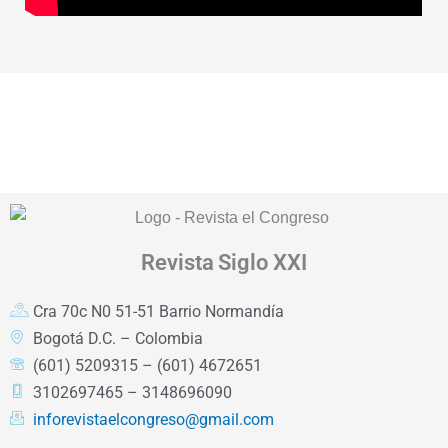
Revista
Siglo XXI
Cra 70c N0 51-51 Barrio Normandía
Bogotá D.C. – Colombia
(601) 5209315 – (601) 4672651
3102697465 – 3148696090
inforevistaelcongreso@gmail.com