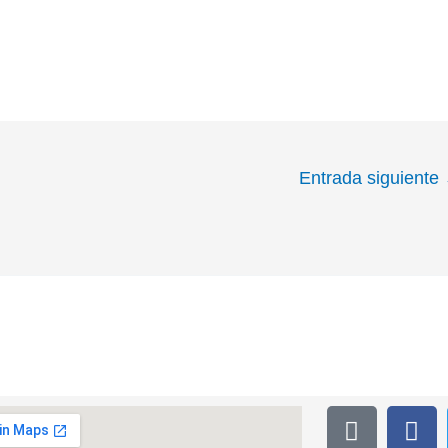
Entrada siguiente
T
F
i
a