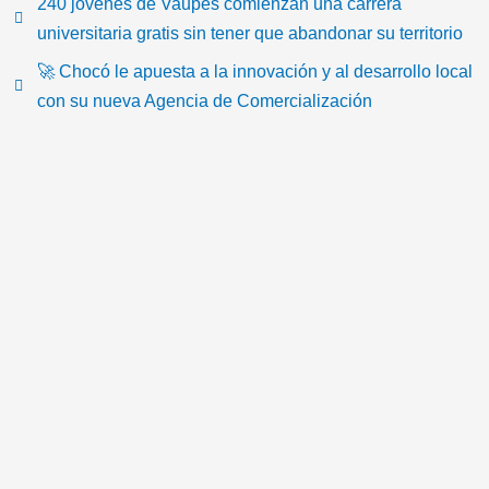
t
e
t
t
t
n
240 jóvenes de Vaupés comienzan una carrera
o
b
t
u
a
-
universitaria gratis sin tener que abandonar su territorio
k
o
e
b
g
e
🚀 Chocó le apuesta a la innovación y al desarrollo local
o
r
e
r
m
con su nueva Agencia de Comercialización
k
a
a
m
i
l