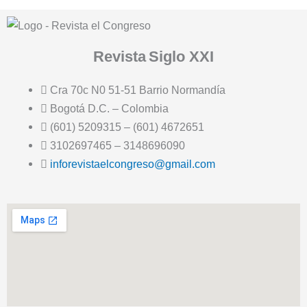
Revista
Siglo XXI
Cra 70c N0 51-51 Barrio Normandía
Bogotá D.C. – Colombia
(601) 5209315 – (601) 4672651
3102697465 – 3148696090
inforevistaelcongreso@gmail.com