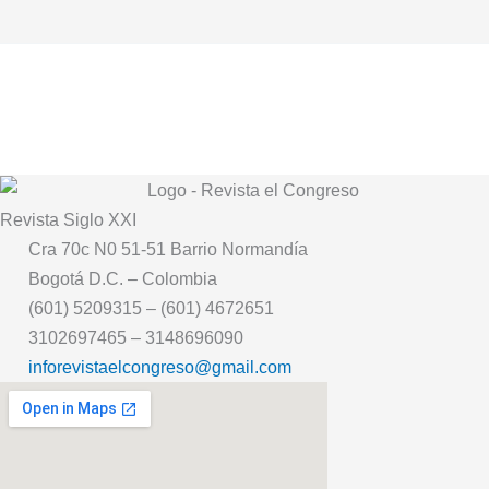
Revista
Siglo XXI
Cra 70c N0 51-51 Barrio Normandía
Bogotá D.C. – Colombia
(601) 5209315 – (601) 4672651
3102697465 – 3148696090
inforevistaelcongreso@gmail.com