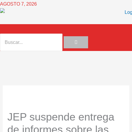
Ir
AGOSTO 7, 2026
al
contenido
JEP suspende entrega
de informes sobre las